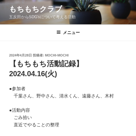
コ
もちもちクラブ
ン
五反田からSDG'sについて考える活動
テ
ン
ツ
メニュー
へ
ス
キ
投
2024年4月28日
投稿者:
MOCHI-MOCHI
稿
ッ
【もちもち活動記録】
日:
プ
2024.04.16(火)
●参加者
千葉さん、野中さん、清水くん、遠藤さん、木村
●活動内容
ごみ拾い
直近でやることの整理