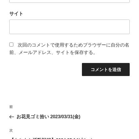
サイト
次回のコメントで使用するためブラウザーに自分の名
前、メールアドレス、サイトを保存する。
投
前
前
稿
の
お花見ゴミ拾い 2023/03/31(金)
ナ
投
ビ
稿
次
次
ゲ
の